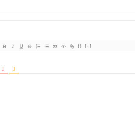
{}
[+]