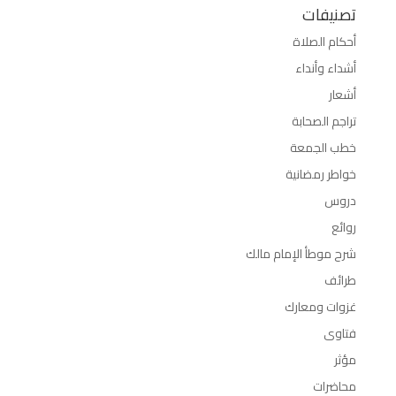
تصنيفات
أحكام الصلاة
أشداء وأنداء
أشعار
تراجم الصحابة
خطب الجمعة
خواطر رمضانية
دروس
روائع
شرح موطأ الإمام مالك
طرائف
غزوات ومعارك
فتاوى
مؤثر
محاضرات