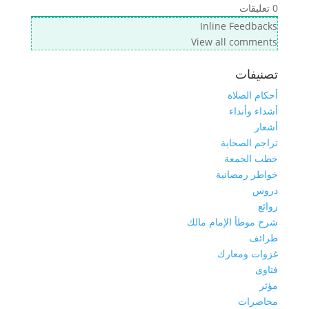
0
تعليقات
Inline Feedbacks
View all comments
تصنيفات
أحكام الصلاة
أشداء وأنداء
أشعار
تراجم الصحابة
خطب الجمعة
خواطر رمضانية
دروس
روائع
شرح موطأ الإمام مالك
طرائف
غزوات ومعارك
فتاوى
مؤثر
محاضرات