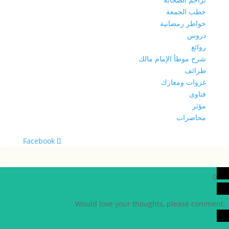
خطب الجمعة
خواطر رمضانية
دروس
روائع
شرح موطأ الإمام مالك
طرائف
غزوات ومعارك
فتاوى
مؤثر
محاضرات
0
Would love your thoughts, please comment.
x