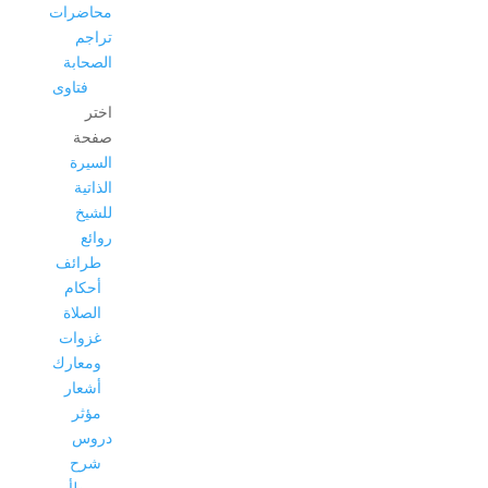
محاضرات
تراجم
الصحابة
فتاوى
اختر
صفحة
السيرة
الذاتية
للشيخ
روائع
طرائف
أحكام
الصلاة
غزوات
ومعارك
أشعار
مؤثر
دروس
شرح
موطأ