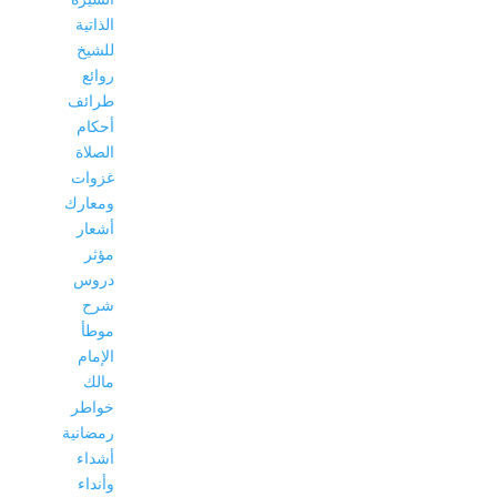
الذاتية
للشيخ
روائع
طرائف
أحكام
الصلاة
غزوات
ومعارك
أشعار
مؤثر
دروس
شرح
موطأ
الإمام
مالك
خواطر
رمضانية
أشداء
وأنداء