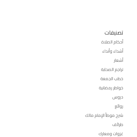
تصنيفات
أحكام الصلاة
أشداء وأنداء
أشعار
تراجم الصحابة
خطب الجمعة
خواطر رمضانية
دروس
روائع
شرح موطأ الإمام مالك
طرائف
غزوات ومعارك