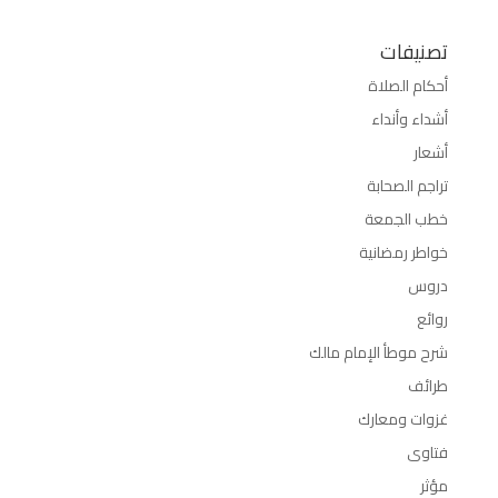
تصنيفات
أحكام الصلاة
أشداء وأنداء
أشعار
تراجم الصحابة
خطب الجمعة
خواطر رمضانية
دروس
روائع
شرح موطأ الإمام مالك
طرائف
غزوات ومعارك
فتاوى
مؤثر