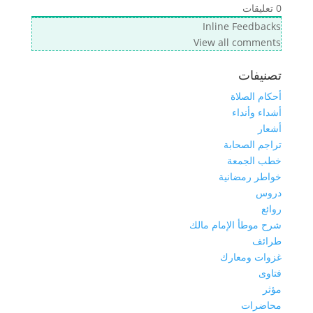
0
تعليقات
Inline Feedbacks
View all comments
تصنيفات
أحكام الصلاة
أشداء وأنداء
أشعار
تراجم الصحابة
خطب الجمعة
خواطر رمضانية
دروس
روائع
شرح موطأ الإمام مالك
طرائف
غزوات ومعارك
فتاوى
مؤثر
محاضرات