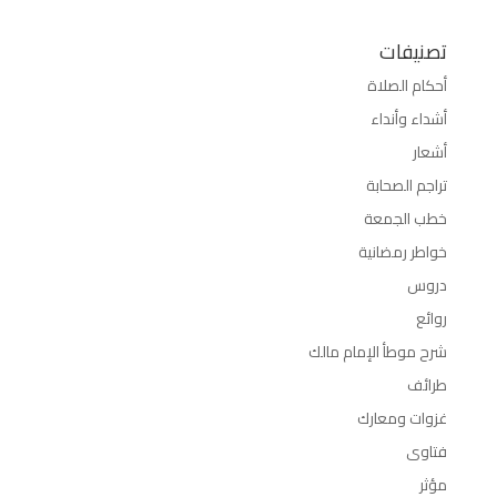
تصنيفات
أحكام الصلاة
أشداء وأنداء
أشعار
تراجم الصحابة
خطب الجمعة
خواطر رمضانية
دروس
روائع
شرح موطأ الإمام مالك
طرائف
غزوات ومعارك
فتاوى
مؤثر