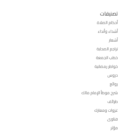
تصنيفات
أحكام الصلاة
أشداء وأنداء
أشعار
تراجم الصحابة
خطب الجمعة
خواطر رمضانية
دروس
روائع
شرح موطأ الإمام مالك
طرائف
غزوات ومعارك
فتاوى
مؤثر