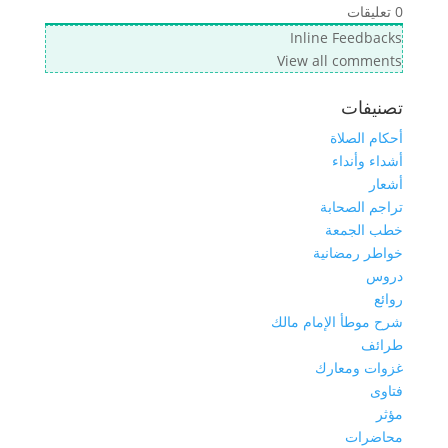
0
تعليقات
Inline Feedbacks
View all comments
تصنيفات
أحكام الصلاة
أشداء وأنداء
أشعار
تراجم الصحابة
خطب الجمعة
خواطر رمضانية
دروس
روائع
شرح موطأ الإمام مالك
طرائف
غزوات ومعارك
فتاوى
مؤثر
محاضرات