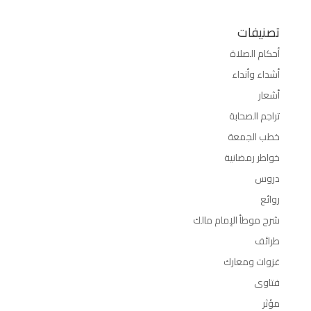
تصنيفات
أحكام الصلاة
أشداء وأنداء
أشعار
تراجم الصحابة
خطب الجمعة
خواطر رمضانية
دروس
روائع
شرح موطأ الإمام مالك
طرائف
غزوات ومعارك
فتاوى
مؤثر