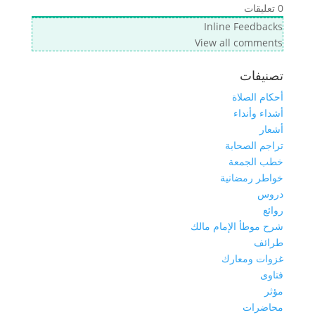
0
تعليقات
Inline Feedbacks
View all comments
تصنيفات
أحكام الصلاة
أشداء وأنداء
أشعار
تراجم الصحابة
خطب الجمعة
خواطر رمضانية
دروس
روائع
شرح موطأ الإمام مالك
طرائف
غزوات ومعارك
فتاوى
مؤثر
محاضرات