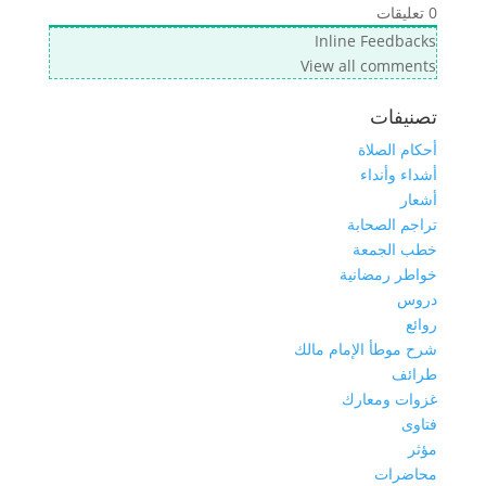
0
تعليقات
Inline Feedbacks
View all comments
تصنيفات
أحكام الصلاة
أشداء وأنداء
أشعار
تراجم الصحابة
خطب الجمعة
خواطر رمضانية
دروس
روائع
شرح موطأ الإمام مالك
طرائف
غزوات ومعارك
فتاوى
مؤثر
محاضرات