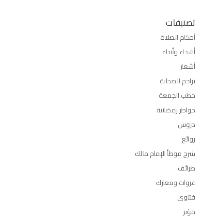
تصنيفات
أحكام الصلاة
أشداء وأنداء
أشعار
تراجم الصحابة
خطب الجمعة
خواطر رمضانية
دروس
روائع
شرح موطأ الإمام مالك
طرائف
غزوات ومعارك
فتاوى
مؤثر