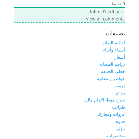
0
تعليقات
Inline Feedbacks
View all comments
تصنيفات
أحكام الصلاة
أشداء وأنداء
أشعار
تراجم الصحابة
خطب الجمعة
خواطر رمضانية
دروس
روائع
شرح موطأ الإمام مالك
طرائف
غزوات ومعارك
فتاوى
مؤثر
محاضرات