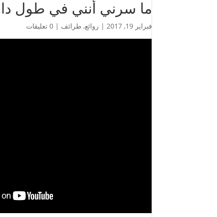
ما سرني أنني في طول داوو
فبراير 19, 2017
|
روائع
,
طرائف
|
0 تعليقات