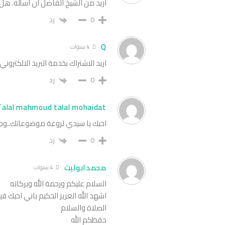
اريد من الشيخ الفاضل ان اسأله. هل
0
رد
Q
4 سنوات
اريد الاشتراك بخدمة البريد الالكترو
0
رد
Talal mahmoud talal mohaidat
احبك يا سيدي لروعة موضوعاتك..وجما
0
رد
محمدابوليث
4 سنوات
السلام عليكم ورحمة الله وبركاته
اشهد الله العزيز الحكيم باني احبك
الصلاة والسلام
حفظكم الله