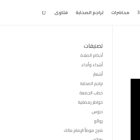
محاضرات
تراجم الصحابة
فتاوى
تصنيفات
أحكام الصلاة
أشداء وأنداء
أشعار
تراجم الصحابة
خطب الجمعة
خواطر رمضانية
دروس
روائع
شرح موطأ الإمام مالك
طرائف