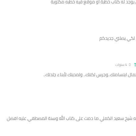
 يوجد له كتاب خطبة او موقع فيه خطبه مكتوبة
ني لكي يصلني جديدكم
4 سنوات
ل ابتسامتك..وجرس لكنتك.. ولمحبتك لأبناء جلدتك..
 فيه شيخ سعيد الكملي ما دمت على كتاب الله وسنة المصطفي عليه افضل