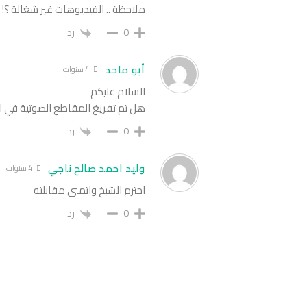
ملاحظة .. الفيديوهات غير شغالة ؟!
0
رد
أبو ماجد
4 سنوات
السلام عليكم
هل تم تفريغ المقاطع الصوتية في ال
0
رد
وليد احمد صالح ناجي
4 سنوات
احترم الشبخ واتمنى مقابلته
0
رد